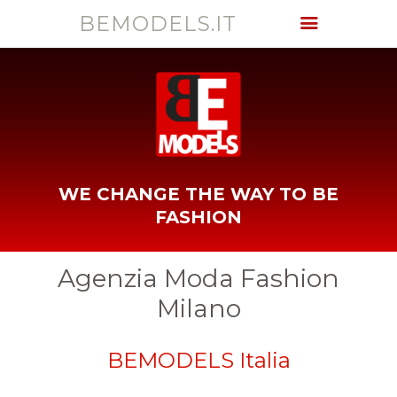
BEMODELS.IT
BEMODELS.IT
BE
DASHBOARD
ACCEDI AL
PORTALE
WE CHANGE THE WAY TO BE
REGISTRA UTENTE
FASHION
VIDEOGALLERY
SCOPRI
Agenzia Moda Fashion
BEMODELS
Milano
CONTATTI
BEMODELS Italia